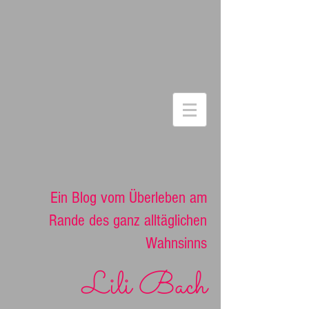
Ein Blog vom Überleben am
Rande des ganz alltäglichen
Wahnsinns
Lili Bach