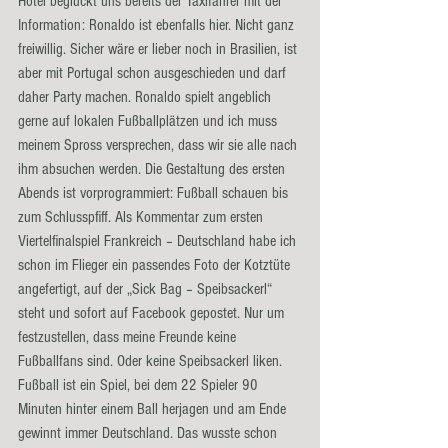
Hotel beglückt uns bereits der Taxifahrer mit der 
Information: Ronaldo ist ebenfalls hier. Nicht ganz 
freiwillig. Sicher wäre er lieber noch in Brasilien, ist 
aber mit Portugal schon ausgeschieden und darf 
daher Party machen. Ronaldo spielt angeblich 
gerne auf lokalen Fußballplätzen und ich muss 
meinem Spross versprechen, dass wir sie alle nach 
ihm absuchen werden. Die Gestaltung des ersten 
Abends ist vorprogrammiert: Fußball schauen bis 
zum Schlusspfiff. Als Kommentar zum ersten 
Viertelfinalspiel Frankreich – Deutschland habe ich 
schon im Flieger ein passendes Foto der Kotztüte 
angefertigt, auf der „Sick Bag – Speibsackerl“ 
steht und sofort auf Facebook gepostet. Nur um 
festzustellen, dass meine Freunde keine 
Fußballfans sind. Oder keine Speibsackerl liken. 
Fußball ist ein Spiel, bei dem 22 Spieler 90 
Minuten hinter einem Ball herjagen und am Ende 
gewinnt immer Deutschland. Das wusste schon 