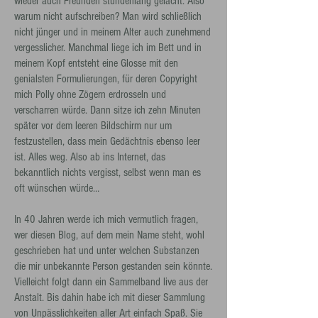
wieder auch Freunden stundenlang gelacht. Also
warum nicht aufschreiben? Man wird schließlich
nicht jünger und in meinem Alter auch zunehmend
vergesslicher. Manchmal liege ich im Bett und in
meinem Kopf entsteht eine Glosse mit den
genialsten Formulierungen, für deren Copyright
mich Polly ohne Zögern erdrosseln und
verscharren würde. Dann sitze ich zehn Minuten
später vor dem leeren Bildschirm nur um
festzustellen, dass mein Gedächtnis ebenso leer
ist. Alles weg. Also ab ins Internet, das
bekanntlich nichts vergisst, selbst wenn man es
oft wünschen würde…
In 40 Jahren werde ich mich vermutlich fragen,
wer diesen Blog, auf dem mein Name steht, wohl
geschrieben hat und unter welchen Substanzen
die mir unbekannte Person gestanden sein könnte.
Vielleicht folgt dann ein Sammelband live aus der
Anstalt. Bis dahin habe ich mit dieser Sammlung
von Unpässlichkeiten aller Art einfach Spaß. Sie