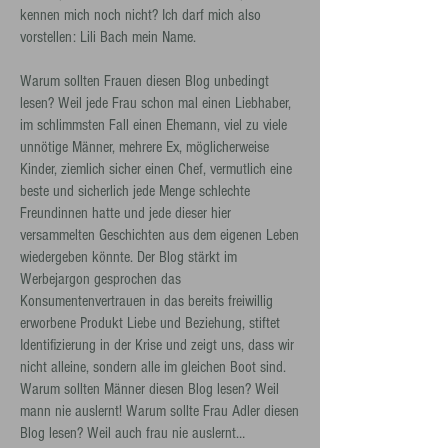
kennen mich noch nicht? Ich darf mich also
vorstellen: Lili Bach mein Name.
Warum sollten Frauen diesen Blog unbedingt
lesen? Weil jede Frau schon mal einen Liebhaber,
im schlimmsten Fall einen Ehemann, viel zu viele
unnötige Männer, mehrere Ex, möglicherweise
Kinder, ziemlich sicher einen Chef, vermutlich eine
beste und sicherlich jede Menge schlechte
Freundinnen hatte und jede dieser hier
versammelten Geschichten aus dem eigenen Leben
wiedergeben könnte. Der Blog stärkt im
Werbejargon gesprochen das
Konsumentenvertrauen in das bereits freiwillig
erworbene Produkt Liebe und Beziehung, stiftet
Identifizierung in der Krise und zeigt uns, dass wir
nicht alleine, sondern alle im gleichen Boot sind.
Warum sollten Männer diesen Blog lesen? Weil
mann nie auslernt! Warum sollte Frau Adler diesen
Blog lesen? Weil auch frau nie auslernt…