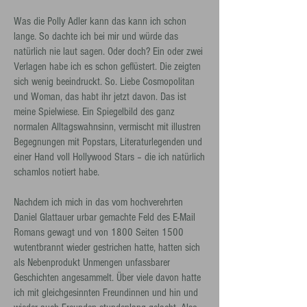
Was die Polly Adler kann das kann ich schon
lange. So dachte ich bei mir und würde das
natürlich nie laut sagen. Oder doch? Ein oder zwei
Verlagen habe ich es schon geflüstert. Die zeigten
sich wenig beeindruckt. So. Liebe Cosmopolitan
und Woman, das habt ihr jetzt davon. Das ist
meine Spielwiese. Ein Spiegelbild des ganz
normalen Alltagswahnsinn, vermischt mit illustren
Begegnungen mit Popstars, Literaturlegenden und
einer Hand voll Hollywood Stars – die ich natürlich
schamlos notiert habe.
Nachdem ich mich in das vom hochverehrten
Daniel Glattauer urbar gemachte Feld des E-Mail
Romans gewagt und von 1800 Seiten 1500
wutentbrannt wieder gestrichen hatte, hatten sich
als Nebenprodukt Unmengen unfassbarer
Geschichten angesammelt. Über viele davon hatte
ich mit gleichgesinnten Freundinnen und hin und