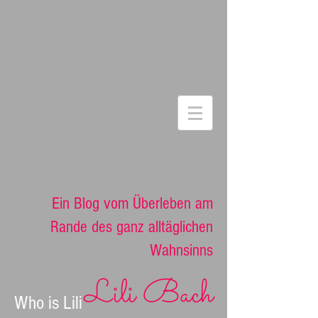
Ein Blog vom Überleben am
Rande des ganz alltäglichen
Wahnsinns
Lili Bach
Who is Lili