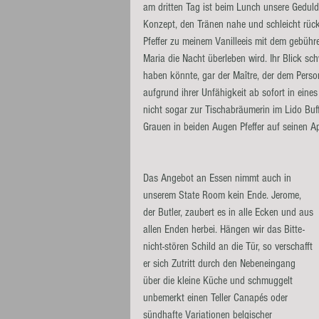
am dritten Tag ist beim Lunch unsere Geduld
Konzept, den Tränen nahe und schleicht rüc
Pfeffer zu meinem Vanilleeis mit dem gebühr
Maria die Nacht überleben wird. Ihr Blick sc
haben könnte, gar der Maître, der dem Person
aufgrund ihrer Unfähigkeit ab sofort in ein
nicht sogar zur Tischabräumerin im Lido Buff
Grauen in beiden Augen Pfeffer auf seinen Ap
Das Angebot an Essen nimmt auch in 
unserem State Room kein Ende. Jerome, 
der Butler, zaubert es in alle Ecken und aus 
allen Enden herbei. Hängen wir das Bitte-
nicht-stören Schild an die Tür, so verschafft 
er sich Zutritt durch den Nebeneingang 
über die kleine Küche und schmuggelt 
unbemerkt einen Teller Canapés oder 
sündhafte Variationen belgischer 