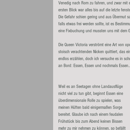
Venedig nach Rom zu fahren, und zwar mit e
ersten Blick war alles bis auf die letzte fen
Die Gefahr schien gering und aus Übermut sagt
falls etwas frei werden sollte, ist es Bestim
eine Fixbuchung und mussten uns mit dem Ge
Die Queen Victoria verströmt eine Art von op
stoisch verachtenden Nicken quittiert, das 
endlos erzählen, doch ich versuche es in sc
an Bord: Essen, Essen und nochmals Essen… 
Weil es an Seetagen ohne Landausflüge 
nicht viel zu tun gibt, beginnt Essen eine 
überdimensionale Rolle zu spielen, was 
meinen Hüften bald einigermaßen Sorge 
bereitet. Glaube ich nach einem feudalen 
Frühstück bis zum Abend keinen Bissen 
mehr zu mir nehmen zu können, so befällt 