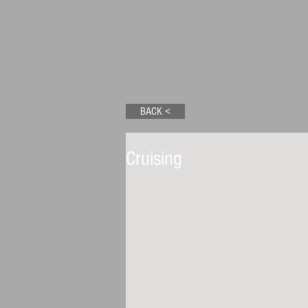
BACK <
Cruising