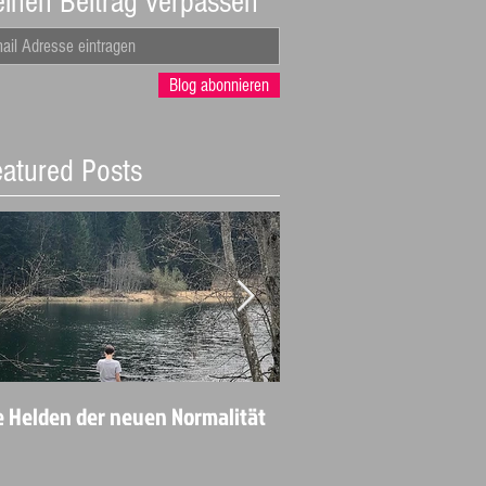
inen Beitrag verpassen
Blog abonnieren
atured Posts
e Helden der neuen Normalität
Angekommen in der
Perfektionsneurose