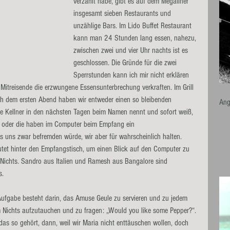
verzählt habe, gibt es auf dem Megaliner 
insgesamt sieben Restaurants und 
unzählige Bars. Im Lido Buffet Restaurant 
kann man 24 Stunden lang essen, nahezu, 
zwischen zwei und vier Uhr nachts ist es 
geschlossen. Die Gründe für die zwei 
Sperrstunden kann ich mir nicht erklären 
Mitreisende die erzwungene Essensunterbrechung verkraften. Im Grill 
ch dem ersten Abend haben wir entweder einen so bleibenden 
Ang
lne Kellner in den nächsten Tagen beim Namen nennt und sofort weiß, 
n, oder die haben im Computer beim Empfang ein 
uns zwar befremden würde, wir aber für wahrscheinlich halten. 
utet hinter den Empfangstisch, um einen Blick auf den Computer zu 
 Nichts. Sandro aus Italien und Ramesh aus Bangalore sind 
s.
Aufgabe besteht darin, das Amuse Geule zu servieren und zu jedem 
m Nichts aufzutauchen und zu fragen: „Would you like some Pepper?“. 
 das so gehört, dann, weil wir Maria nicht enttäuschen wollen, doch 