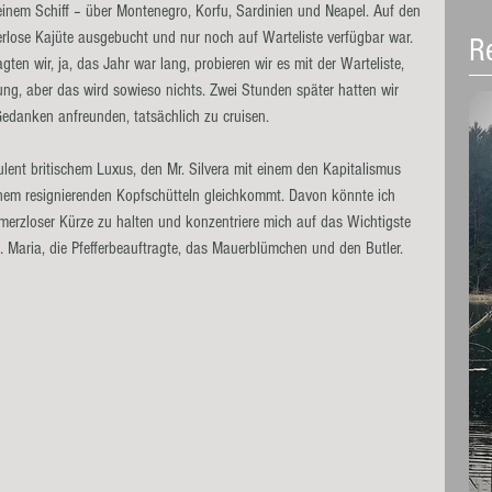
inem Schiff – über Montenegro, Korfu, Sardinien und Neapel. Auf den 
sterlose Kajüte ausgebucht und nur noch auf Warteliste verfügbar war. 
R
en wir, ja, das Jahr war lang, probieren wir es mit der Warteliste, 
mung, aber das wird sowieso nichts. Zwei Stunden später hatten wir 
danken anfreunden, tatsächlich zu cruisen.
ulent britischem Luxus, den Mr. Silvera mit einem den Kapitalismus 
einem resignierenden Kopfschütteln gleichkommt. Davon könnte ich 
hmerzloser Kürze zu halten und konzentriere mich auf das Wichtigste 
Maria, die Pfefferbeauftragte, das Mauerblümchen und den Butler.