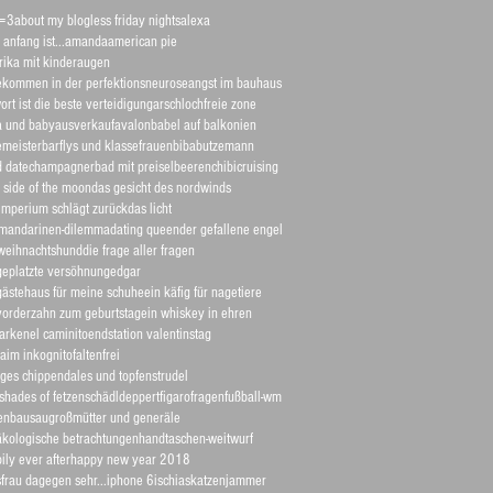
=3
about my blogless friday nights
alexa
 anfang ist...
amanda
american pie
ika mit kinderaugen
kommen in der perfektionsneurose
angst im bauhaus
ort ist die beste verteidigung
arschlochfreie zone
la und baby
ausverkauf
avalon
babel auf balkonien
meister
barflys und klassefrauen
bibabutzemann
d date
champagnerbad mit preiselbeeren
chibi
cruising
 side of the moon
das gesicht des nordwinds
imperium schlägt zurück
das licht
 mandarinen-dilemma
dating queen
der gefallene engel
weihnachtshund
die frage aller fragen
geplatzte versöhnung
edgar
gästehaus für meine schuhe
ein käfig für nagetiere
vorderzahn zum geburtstag
ein whiskey in ehren
arken
el caminito
endstation valentinstag
aim inkognito
faltenfrei
iges chippendales und topfenstrudel
y shades of fetzenschädldeppert
figaro
fragen
fußball-wm
enbausau
großmütter und generäle
kologische betrachtungen
handtaschen-weitwurf
ily ever after
happy new year 2018
frau dagegen sehr...
iphone 6
ischias
katzenjammer