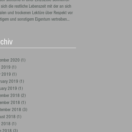
sich die restliche Lebenszeit mit der an sich
alen und trockenen Lektüre über Respekt vor
stigem und sonstigem Eigentum vertreiben...
chiv
ember 2020
(1)
1 post
y 2019
(1)
1 post
y 2019
(1)
1 post
ruary 2019
(1)
1 post
uary 2019
(1)
1 post
ember 2018
(2)
2 posts
ember 2018
(1)
1 post
tember 2018
(3)
3 posts
ust 2018
(1)
1 post
y 2018
(1)
1 post
e 2018
(3)
3 posts