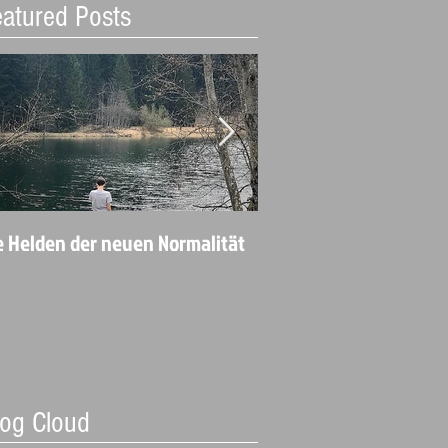
atured Posts
e Helden der neuen Normalität
Angekommen in der
Perfektionsneurose
log Cloud