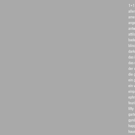
1+1
aller
amer
ange
antw
atti
bade
blin
dark
das 
das
der 
die 
ein 
ein 
einp
ephr
feur
fift
gart
gynä
happ
haus