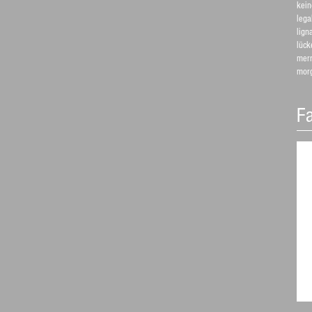
kein
lega
lign
lück
mer
morg
Fa