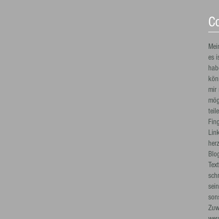
Co
Mei
es i
habe
kön
mir
mög
teil
Fin
Lin
her
Blo
Tex
sch
sei
son
Zuw
werd