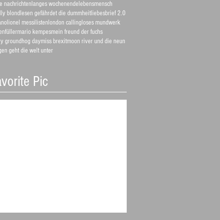
e nachrichten
langes wochenende
lebensmensch
lly blond
lesen gefährdet die dummheit
liebesbrief 2.0
ano
lionel messi
listen
london calling
loses mundwerk
enfüller
mario kempes
mein freund der fuchs
ry groundhog day
miss brexit
moon river und die neun
en geht die welt unter
vorite Pic