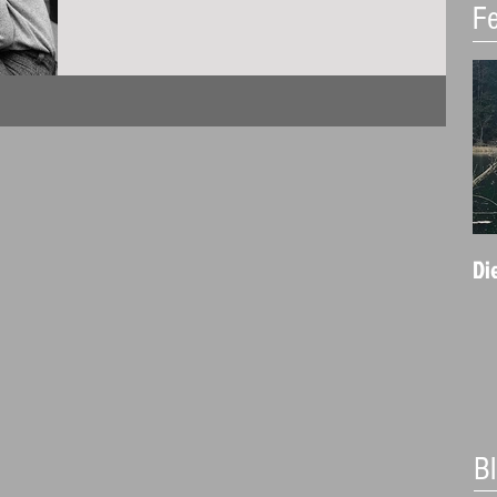
Fe
Di
B