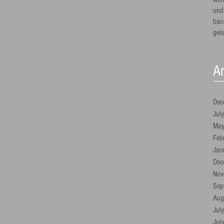
und 
ban
gei
Ar
Dec
Jul
Ma
Feb
Jan
Dec
Nov
Sep
Aug
Jul
Jun