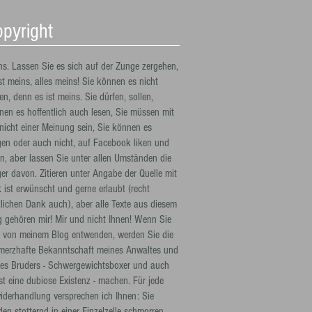
pyright
ns. Lassen Sie es sich auf der Zunge zergehen,
st meins, alles meins! Sie können es nicht
n, denn es ist meins. Sie dürfen, sollen,
nen es hoffentlich auch lesen, Sie müssen mit
 nicht einer Meinung sein, Sie können es
en oder auch nicht, auf Facebook liken und
en, aber lassen Sie unter allen Umständen die
ger davon. Zitieren unter Angabe der Quelle mit
k ist erwünscht und gerne erlaubt (recht
zlichen Dank auch), aber alle Texte aus diesem
g gehören mir! Mir und nicht Ihnen! Wenn Sie
t von meinem Blog entwenden, werden Sie die
merzhafte Bekanntschaft meines Anwaltes und
nes Bruders - Schwergewichtsboxer und auch
st eine dubiose Existenz - machen. Für jede
iderhandlung versprechen ich Ihnen: Sie
en stotternd in einer Einzelzelle schmorren