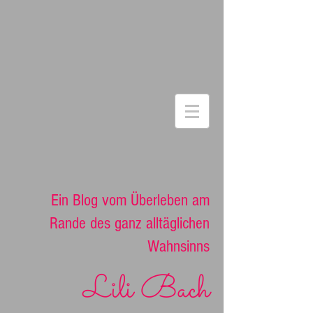
Ein Blog vom Überleben am
Rande des ganz alltäglichen
Wahnsinns
Lili Bach