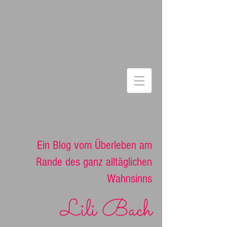
Ein Blog vom Überleben am
Rande des ganz alltäglichen
Wahnsinns
Lili Bach