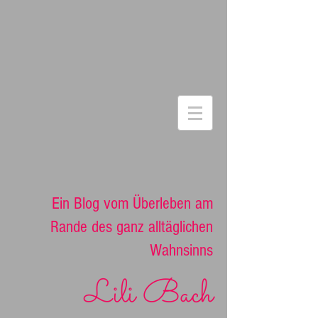
Ein Blog vom Überleben am
Rande des ganz alltäglichen
Wahnsinns
Lili Bach